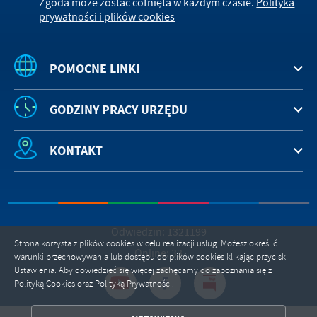
Zgoda może zostać cofnięta w każdym czasie.
Polityka
treści w postaci wiadomości, ofert, komunikatów mediów
prywatności i plików cookies
społecznościowych.
POMOCNE LINKI
GODZINY PRACY URZĘDU
KONTAKT
Odwiedzin: 1321199
Strona korzysta z plików cookies w celu realizacji usług. Możesz określić
Online: 33
warunki przechowywania lub dostępu do plików cookies klikając przycisk
Ustawienia. Aby dowiedzieć się więcej zachęcamy do zapoznania się z
Polityką Cookies oraz Polityką Prywatności.
ZAPISZ WYBRANE