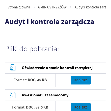
Strona główna
GMINA STRZYŻÓW
Audyt i kontrola zarząd
Audyt i kontrola zarządcza
Pliki do pobrania:
Oświadczenie o stanie kontroli zarządczej
DOC,
45 KB
Format:
POBIERZ
Kwestionariusz samooceny
DOC,
83.5 KB
Format:
POBIERZ